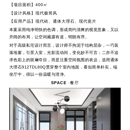
【项目面积】400㎡
【设计风格】现代极简风
【应用产品】现代砖、通体大理石、现代瓷片
本案采用纯净明快的色调，形成简约清爽的视觉意象，又以
开阔的布局，让空间藏露有道，明朗有序。
对于高级私宅设计而言，设计师不拘泥于结构层杂，一巧装
落地窗，引景入室，光影流动间，变化妙不可言；二亦不追
求色彩上的斑斓夺目，而是注重空间氛围的表达，选用通体
大理石912TDL80Q贯穿整个室内地面，看似简单朴实，端
坐厅中，得以一份温暖与澄净。
SPACE
·餐厅