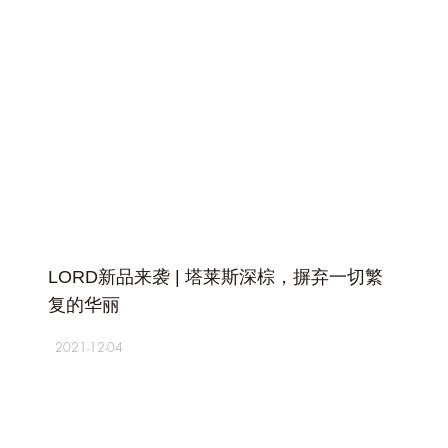
+
LORD新品来袭 | 塔莱斯深棕，摒弃一切繁
复的华丽
2021-12-04