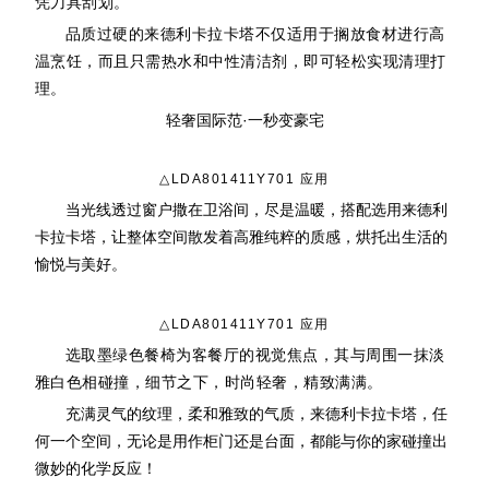
凭刀具刮划。
品质过硬的来德利卡拉卡塔不仅适用于搁放食材进行高
温烹饪，而且只需热水和中性清洁剂，即可轻松实现清理打
理。
轻奢国际范·一秒变豪宅
△LDA801411Y701 应用
当光线透过窗户撒在卫浴间，尽是温暖，搭配选用来德利
卡拉卡塔，让整体空间散发着高雅纯粹的质感，烘托出生活的
愉悦与美好。
△LDA801411Y701 应用
选取墨绿色餐椅为客餐厅的视觉焦点，其与周围一抹淡
雅白色相碰撞，细节之下，时尚轻奢，精致满满。
充满灵气的纹理，柔和雅致的气质，来德利卡拉卡塔，任
何一个空间，无论是用作柜门还是台面，都能与你的家碰撞出
微妙的化学反应！