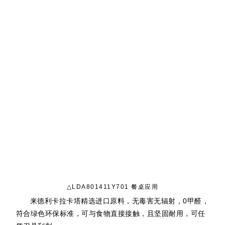
△LDA801411Y701 餐桌应用
来德利卡拉卡塔精选进口原料，无毒
害
无辐射，0甲醛，
符合绿色环保标准，可与食物直接接触，且坚固耐用，可任