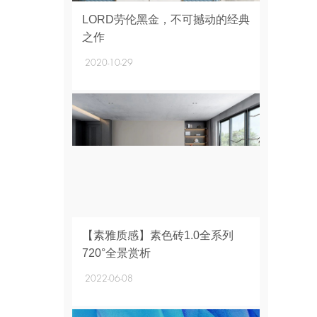
+
LORD劳伦黑金，不可撼动的经典
之作
2020-10-29
+
【素雅质感】素色砖1.0全系列
720°全景赏析
2022-06-08