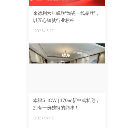
+
来德利六年蝉联“陶瓷一线品牌”，
以匠心铸就行业标杆
2025-05-27
+
幸福SHOW | 170㎡新中式私宅，
拥有一份独特的韵味！
2021-09-02