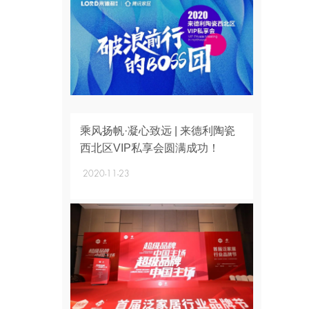
+
乘风扬帆·凝心致远 | 来德利陶瓷
西北区VIP私享会圆满成功！
2020-11-23