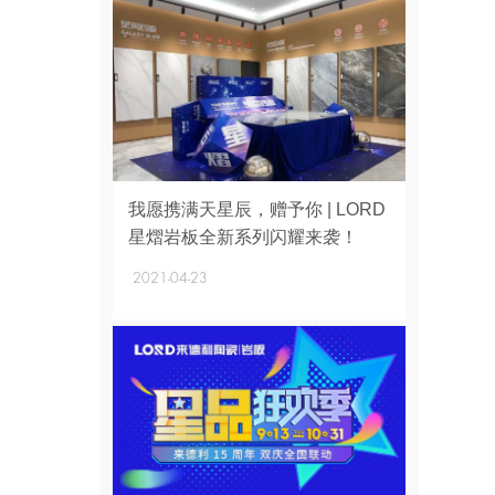
+
我愿携满天星辰，赠予你 | LORD
星熠岩板全新系列闪耀来袭！
2021-04-23