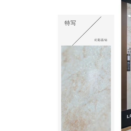
特写
幻彩晶钻