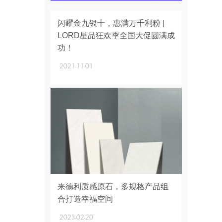
+
闪耀金九银十，惠满万千利粉 |
LORD星品狂欢季全国大促圆满成
功！
2021-11-01
+
来德利质感原石，多规格产品组
合打造幸福空间​
2023-02-20